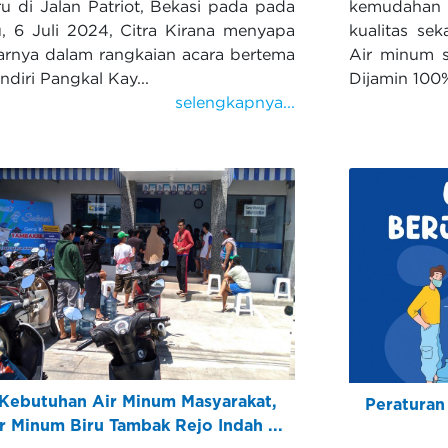
u di Jalan Patriot, Bekasi pada pada
kemudahan
u, 6 Juli 2024, Citra Kirana menyapa
kualitas se
nya dalam rangkaian acara bertema
Air minum s
diri Pangkal Kay...
Dijamin 100
selengkapnya...
Kebutuhan Air Minum Masyarakat,
Peraturan
 Minum Biru Tambak Rejo Indah ...