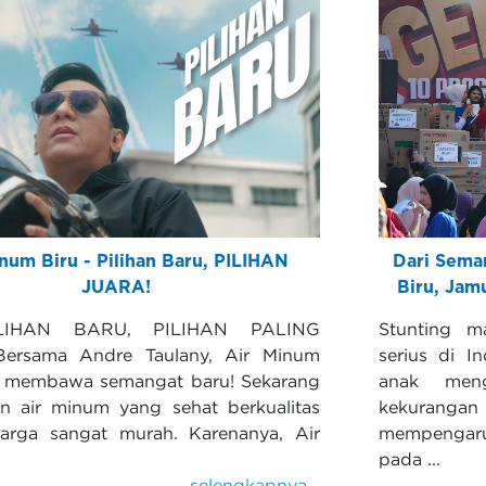
num Biru - Pilihan Baru, PILIHAN
Dari Sema
JUARA!
Biru, Jam
LIHAN BARU, PILIHAN PALING
Stunting m
ersama Andre Taulany, Air Minum
serius di In
r membawa semangat baru! Sekarang
anak men
an air minum yang sehat berkualitas
kekuranga
arga sangat murah. Karenanya, Air
mempengaruh
pada ...
selengkapnya...