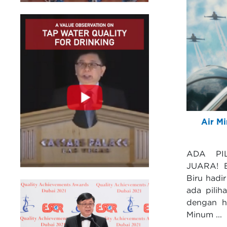
Air Mi
ADA PI
JUARA! B
Biru hadi
ada pilih
dengan h
Minum ...