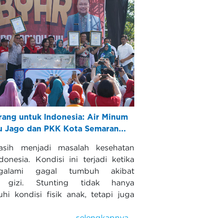
rang untuk Indonesia: Air Minum
u Jago dan PKK Kota Semaran...
asih menjadi masalah kesehatan
donesia. Kondisi ini terjadi ketika
galami gagal tumbuh akibat
n gizi. Stunting tidak hanya
i kondisi fisik anak, tetapi juga
selengkapnya...