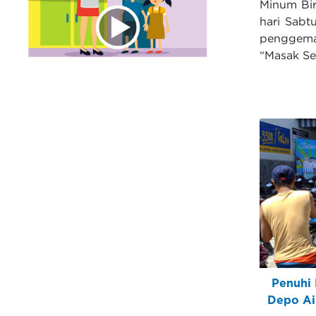
Minum Bir
hari Sabt
penggemar
“Masak Sen
Penuhi 
Depo Air