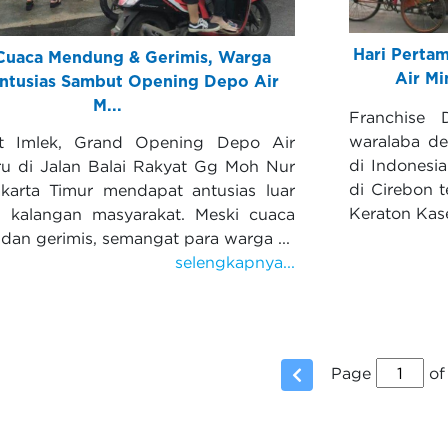
Hari Perta
Cuaca Mendung & Gerimis, Warga
Air M
ntusias Sambut Opening Depo Air
M...
Franchise 
waralaba de
t Imlek, Grand Opening Depo Air
di Indonesi
u di Jalan Balai Rakyat Gg Moh Nur
di Cirebon 
arta Timur mendapat antusias luar
Keraton Kas
i kalangan masyarakat. Meski cuaca
an gerimis, semangat para warga ...
selengkapnya...
Page
of