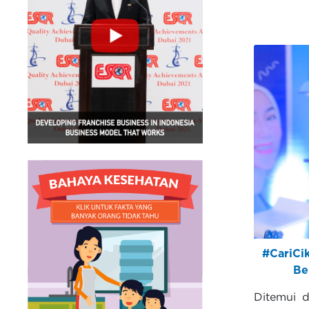
#CariCik
Be
Ditemui d