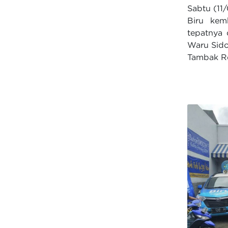
Sabtu (11
Biru kem
tepatnya
Waru Sido
Tambak Re