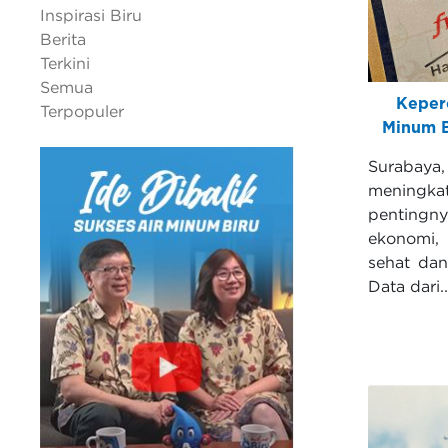
Inspirasi Biru
Berita
Terkini
Semua
Keper
Terpopuler
Minum B
Surabay
meningka
pentingn
ekonomi,
sehat dan
Data dari..